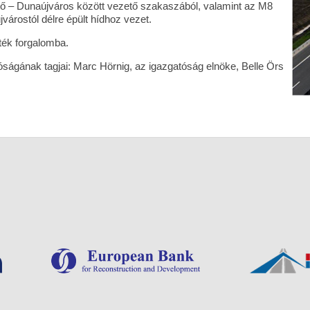
tető – Dunaújváros között vezető szakaszából, valamint az M8
árostól délre épült hídhoz vezet.
ték forgalomba.
ságának tagjai: Marc Hörnig, az igazgatóság elnöke, Belle Örs