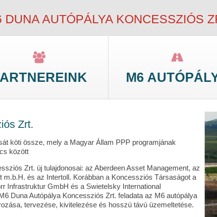
 DUNA AUTÓPÁLYA KONCESSZIÓS Z
PARTNEREINK
M6 AUTÓPÁL
ós Zrt.
sát köti össze, mely a Magyar Állam PPP programjának
cs között
sziós Zrt. új tulajdonosai: az Aberdeen Asset Management, az
t m.b.H. és az Intertoll. Korábban a Koncessziós Társaságot a
r Infrastruktur GmbH és a Swietelsky International
 M6 Duna Autópálya Koncessziós Zrt. feladata az M6 autópálya
zása, tervezése, kivitelezése és hosszú távú üzemeltetése.