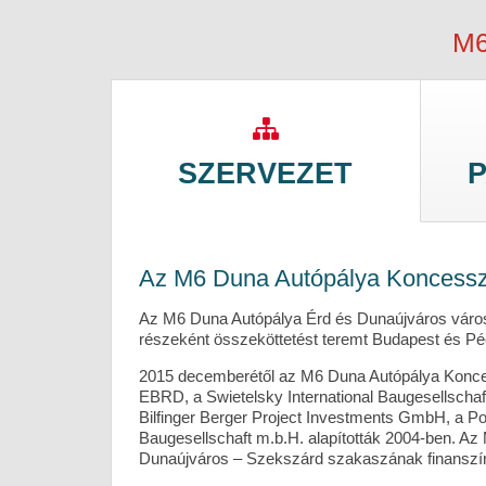
M6
SZERVEZET
Az M6 Duna Autópálya Koncesszi
Az M6 Duna Autópálya Érd és Dunaújváros váro
részeként összeköttetést teremt Budapest és Pé
2015 decemberétől az M6 Duna Autópálya Konces
EBRD, a Swietelsky International Baugesellschaf
Bilfinger Berger Project Investments GmbH, a Por
Baugesellschaft m.b.H. alapították 2004-ben. Az
Dunaújváros – Szekszárd szakaszának finanszíro