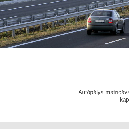
Autópálya matricával
kap