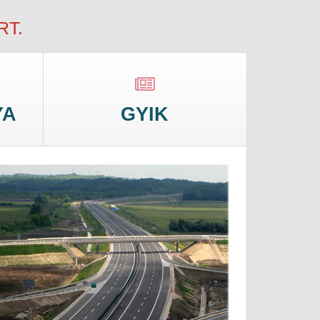
RT.
YA
GYIK