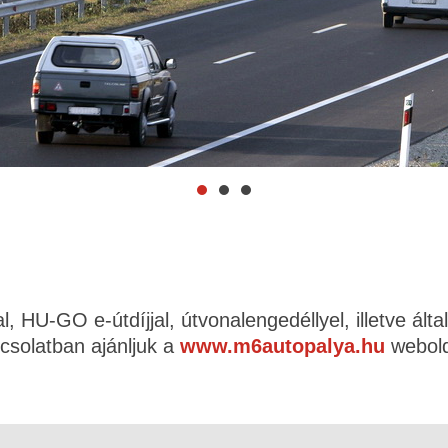
, HU-GO e-útdíjjal, útvonalengedéllyel, illetve ált
csolatban ajánljuk a
www.m6autopalya.hu
webold