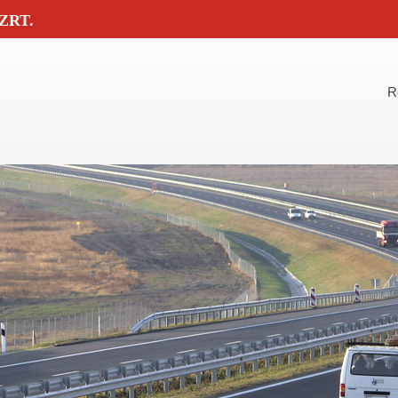
ZRT.
R