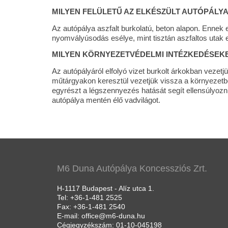
MILYEN FELÜLETŰ AZ ELKÉSZÜLT AUTÓPÁLY
Az autópálya aszfalt burkolatú, beton alapon. Ennek e
nyomvályúsodás esélye, mint tisztán aszfaltos utak 
MILYEN KÖRNYEZETVÉDELMI INTÉZKEDÉSEK
Az autópályáról elfolyó vizet burkolt árkokban vezetj
műtárgyakon keresztül vezetjük vissza a környezetbe
egyrészt a légszennyezés hatását segít ellensúlyozni
autópálya mentén élő vadvilágot.
M6 Duna Autópálya Koncessziós Zrt.
H-1117 Budapest - Alíz utca 1.
Tel: +36-1-481 2525
Fax: +36-1-481 2540
E-mail: office@m6-duna.hu
Cégjegyzékszám: 01-10-045198