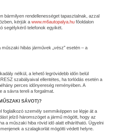
en bármilyen rendellenességet tapasztalnak, azzal
közben, kérjük a
www.m6autopalya.hu
főoldalon
ó segélykérő telefonok egyikét.
 a műszaki hibás járművek „vész” esetén – a
dály nélkül, a lehető legrövidebb időn belül
RESZ szabályaival ellentétes, ha torlódás esetén a
ni néhány perces időnyereség reményében. A
a sávra tereli a forgalmat.
(MŰSZAKI SÁVOT)?
vel foglalkozó személy semmiképpen se lépje át a
kadást jelző háromszöget a jármű mögött, hogy az
a műszaki hiba rövid idő alatt elhárítható. Ügyelni
 menjenek a szalagkorlát mögötti védett helyre.