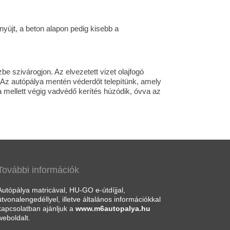
nyújt, a beton alapon pedig kisebb a
be szivárogjon. Az elvezetett vizet olajfogó
. Az autópálya mentén véderdőt telepítünk, amely
a mellett végig vadvédő kerítés húzódik, óvva az
További információk
Autópálya matricával, HU-GO e-útdíjjal,
útvonalengedéllyel, illetve általános információkkal
kapcsolatban ajánljuk a
www.m6autopalya.hu
weboldalt.