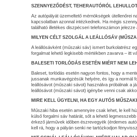
SZENNYEZŐDÉST, TEHERAUTÓRÓL LEHULLOT
Az autópályát üzemeltető mérnökségek útellenőrei nap
kapcsolatban azonnal intézkednek. Ha mégis szennye
található illetékes diszpécseri telefonszámon jelezz
MILYEN CÉLT SZOLGÁL A LEÁLLÓSÁV (MŰSZA
A leállósávként (műszaki sáv) ismert burkolatrész eg
forgalmat lehető legkisebb mértékben zavarva – itt v
BALESETI TORLÓDÁS ESETÉN MIÉRT NEM LE
Baleset, torlódás esetén nagyon fontos, hogy a menté
jussanak munkavégzésük helyére, és így a normál for
leállósávot (műszaki sávot) használva próbálnak a j
leállósávot (műszaki sávot) igénybe venni csak akkor
MIRE KELL ÜGYELNI, HA EGY AUTÓS MŰSZAKI
Műszaki hiba esetén amennyire csak lehet, le kell h
külső forgalmi sáv határát, sőt a lehető legmesszebb 
érkező járművek időben észrevegyék (érdemes autópály
kell rá, hogy a pályán senki ne tartózkodjon fényviss