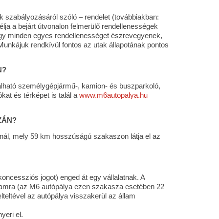
k szabályozásáról szóló – rendelet (továbbiakban:
lja a bejárt útvonalon felmerülő rendellenességek
hogy minden egyes rendellenességet észrevegyenek,
. Munkájuk rendkívül fontos az utak állapotának pontos
N?
álható személygépjármű-, kamion- és buszparkoló,
kat és térképet is talál a
www.m6autopalya.hu
ZÁN?
nál, mely 59 km hosszúságú szakaszon látja el az
oncessziós jogot) enged át egy vállalatnak. A
rtamra (az M6 autópálya ezen szakasza esetében 22
teltével az autópálya visszakerül az állam
yeri el.