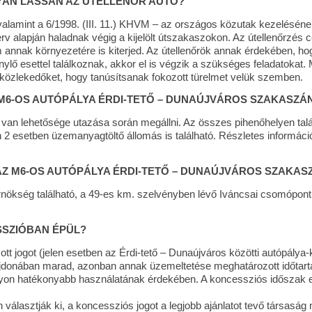
LYAN LASSAN AZ ÚTELLENŐR AUTÓ?
valamint a 6/1998. (III. 11.) KHVM – az országos közutak kezeléséne
 alapján haladnak végig a kijelölt útszakaszokon. Az útellenőrzés cé
m annak környezetére is kiterjed. Az útellenőrök annak érdekében, 
nylő esettel találkoznak, akkor el is végzik a szükséges feladatokat
 közlekedőket, hogy tanúsítsanak fokozott türelmet velük szemben.
 M6-OS AUTÓPÁLYA ÉRDI-TETŐ – DUNAÚJVÁROS SZAKASZÁ
van lehetősége utazása során megállni. Az összes pihenőhelyen tal
en 2 esetben üzemanyagtöltő állomás is található. Részletes információ
Z M6-OS AUTÓPÁLYA ÉRDI-TETŐ – DUNAÚJVÁROS SZAKAS
ökség található, a 49-es km. szelvényben lévő Iváncsai csomópont
SSZIÓBAN ÉPÜL?
 jogot (jelen esetben az Érdi-tető – Dunaújváros közötti autópálya-k
ulajdonában marad, azonban annak üzemeltetése meghatározott időta
gyon hatékonyabb használatának érdekében. A koncessziós időszak el
álasztják ki, a koncessziós jogot a legjobb ajánlatot tevő társaság n