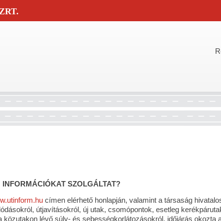
ZRT.
R
N INFORMÁCIÓKAT SZOLGÁLTAT?
.utinform.hu
címen elérhető honlapján, valamint a társaság hivatal
lódásokról, útjavításokról, új utak, csomópontok, esetleg kerékpáruta
 a közutakon lévő súly- és sebességkorlátozásokról, időjárás okozta a