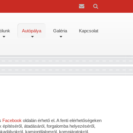
ólunk
Autópálya
Galéria
Kapcsolat
os
Facebook
oldalán érhető el. A fenti elérhetőségeken
k építéséről, átadásáról, forgalomba helyezéséről,
kadályokról, kamiontilalomról, kompjáratokról.