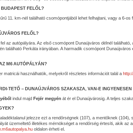
 BUDAPEST FELŐL?
ű 11. km-nél található csomópontjából lehet felhajtani, vagy a 6-os f
ÚJVÁROS FELŐL?
fel az autópályára. Az első csomópont Dunaújváros délnél található
 található Perkáta irányában. A harmadik csomópont Dunaújváros ész
AZ M6 AUTÓPÁLYÁN?
matricái használhatók, melyekről részletes információt talál a
http:
RDI-TETŐ – DUNAÚJVÁROS SZAKASZA, VAN-E INGYENESEN
yéből
indul majd
Fejér megyén
át ér el Dunaújvárosig. A teljes szaka
EGYEK?
haladéktalanul jelezze ezt a rendőrségnek (107), a mentőknek (104),
át üzemeltető illetékes mérnökséget a rendőrség értesíti, akik az au
.m6autopalya.hu
oldalon érheti el.