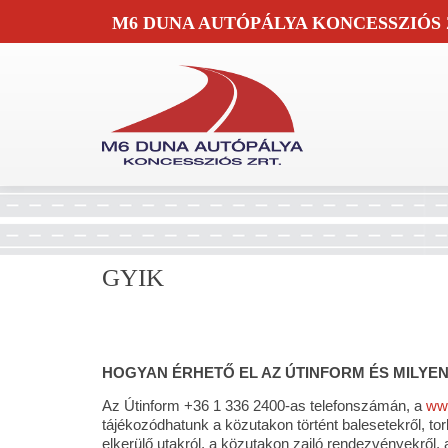
M6 DUNA AUTÓPÁLYA KONCESSZIÓS 
GYIK
HOGYAN ÉRHETŐ EL AZ ÚTINFORM ÉS MILYE
Az Útinform +36 1 336 2400-as telefonszámán, a
www
tájékozódhatunk a közutakon történt balesetekről, tor
elkerülő utakról, a közutakon zajló rendezvényekről,