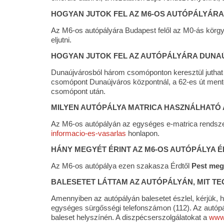
HOGYAN JUTOK FEL AZ M6-OS AUTÓPÁLYÁRA
Az M6-os autópályára Budapest felől az M0-ás körgyűr
eljutni.
HOGYAN JUTOK FEL AZ AUTÓPÁLYÁRA DUNA
Dunaújvárosból három csomóponton keresztül juthat 
csomópont Dunaújváros központnál, a 62-es út mentén
csomópont után.
MILYEN AUTÓPÁLYA MATRICA HASZNÁLHATÓ 
Az M6-os autópályán az egységes e-matrica rendszer 
informacio-es-vasarlas
honlapon.
HÁNY MEGYÉT ÉRINT AZ M6-OS AUTÓPÁLYA É
Az M6-os autópálya ezen szakasza Érdtől
Pest meg
BALESETET LÁTTAM AZ AUTÓPÁLYÁN, MIT T
Amennyiben az autópályán balesetet észlel, kérjük, 
egységes sürgősségi telefonszámon (112). Az autópály
baleset helyszínén. A diszpécserszolgálatokat a
www