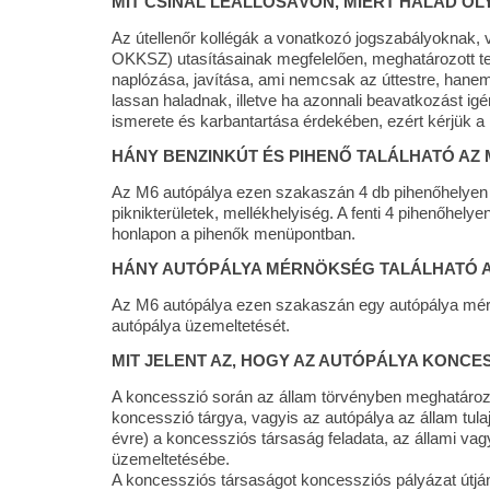
MIT CSINÁL LEÁLLÓSÁVON, MIÉRT HALAD O
Az útellenőr kollégák a vonatkozó jogszabályoknak, 
OKKSZ) utasításainak megfelelően, meghatározott terv
naplózása, javítása, ami nemcsak az úttestre, hane
lassan haladnak, illetve ha azonnali beavatkozást igé
ismerete és karbantartása érdekében, ezért kérjük a
HÁNY BENZINKÚT ÉS PIHENŐ TALÁLHATÓ AZ
Az M6 autópálya ezen szakaszán 4 db pihenőhelyen 
piknikterületek, mellékhelyiség. A fenti 4 pihenőhely
honlapon a pihenők menüpontban.
HÁNY AUTÓPÁLYA MÉRNÖKSÉG TALÁLHATÓ A
Az M6 autópálya ezen szakaszán egy autópálya mérn
autópálya üzemeltetését.
MIT JELENT AZ, HOGY AZ AUTÓPÁLYA KONCE
A koncesszió során az állam törvényben meghatározott
koncesszió tárgya, vagyis az autópálya az állam t
évre) a koncessziós társaság feladata, az állami va
üzemeltetésébe.
A koncessziós társaságot koncessziós pályázat útján v