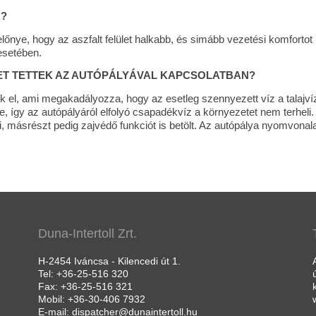
A?
lőnye, hogy az aszfalt felület halkabb, és simább vezetési komfortot 
esetében.
ET TETTEK AZ AUTÓPÁLYÁVAL KAPCSOLATBAN?
ük el, ami megakadályozza, hogy az esetleg szennyezett víz a talajvíz
, így az autópályáról elfolyó csapadékvíz a környezetet nem terheli
, másrészt pedig zajvédő funkciót is betölt. Az autópálya nyomvonal
Duna-Intertoll Zrt.
H-2454 Iváncsa - Kilencedi út 1.
Tel: +36-25-516 320
Fax: +36-25-516 321
Mobil: +36-30-406 7932
E-mail: dispatcher@dunaintertoll.hu