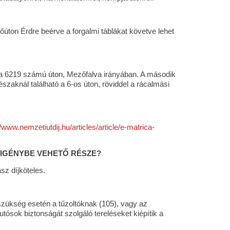
őúton Érdre beérve a forgalmi táblákat követve lehet
, a 6219 számú úton, Mezőfalva irányában. A második
aknál található a 6-os úton, röviddel a rácalmási
//www.nemzetiutdij.hu/articles/article/e-matrica-
 IGÉNYBE VEHETŐ RÉSZE?
sz díjköteles.
 szükség esetén a tűzoltóknak (105), vagy az
tósok biztonságát szolgáló tereléseket kiépítik a