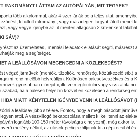
T RAKOMÁNYT LÁTTAM AZ AUTÓPÁLYÁN, MIT TEGYEK?
onta több alkalommal, akár 4-szer járják be a teljes utat, amennyib
ződést, lehullott rakományt, vagy más idegen tárgyat látott menet 
e azt, vagy vegye igénybe az út mentén átlagosan 2 km-enként találhat
KI SÁV)?
yrészt az üzemeltetési, mentési feladatok ellátását segíti, másrészt
árhatják meg a segítséget.
HET A LEÁLLÓSÁVON MEGENGEDNI A KÖZLEKEDÉST?
st végző járművek (mentők, tűzoltók, rendőrség, közútkezelő stb.) aka
galmi rend mielőbb helyreálljon. Különösen balesetveszélyes és a K
árművek gyorsabban előrejutni, illetve megfordulni vagy visszatolat
 szabad, ha a baleseti helyszín közvetlen közelében a rendőrség erre 
 HIBA MIATT KÉNYTELEN IGÉNYBE VENNI A LEÁLLÓSÁVOT 
úzódni a leállósáv jobb szélére. Fontos, hogy a meghibásodott jármű
legyen attól. A vészvillogó bekapcsolása mellett ki kell tenni az ela
án legalább 100-150 méter távolságra elhelyezni), még akkor is, ha 
zaverő mellény nélkül, az utasok pedig szálljanak ki a gépkocsiból és